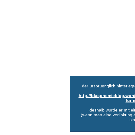
der urspruenglich hinterlegte
http://blasphemieblog.wor
fur-
deshalb wurde er mit ei
(wenn man eine verlinkung e
si