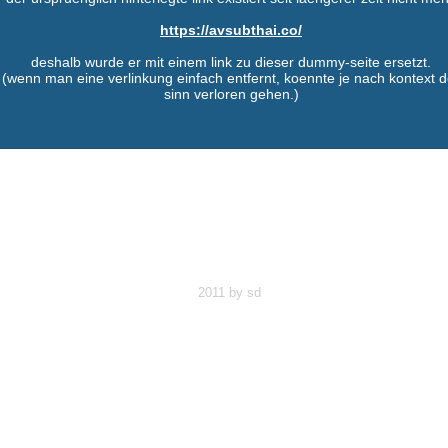
https://avsubthai.co/
deshalb wurde er mit einem link zu dieser dummy-seite ersetzt.
(wenn man eine verlinkung einfach entfernt, koennte je nach kontext d
sinn verloren gehen.)
2011 by
sd