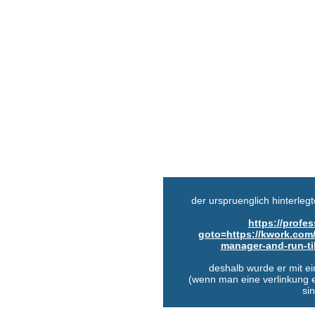
der urspruenglich hinterlegte
https://profes
goto=https://kwork.com/
manager-and-run-t
deshalb wurde er mit ei
(wenn man eine verlinkung e
si