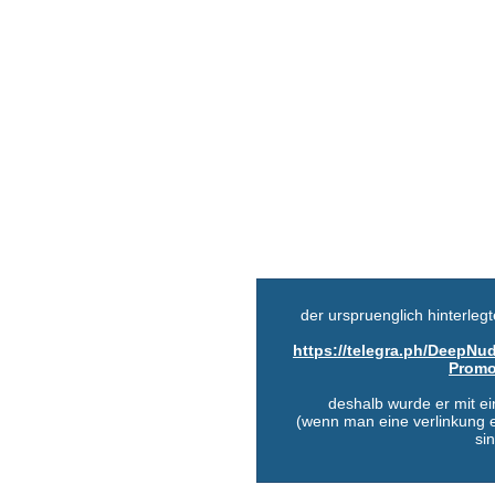
der urspruenglich hinterlegte
https://telegra.ph/DeepNu
Promo
deshalb wurde er mit ei
(wenn man eine verlinkung e
si