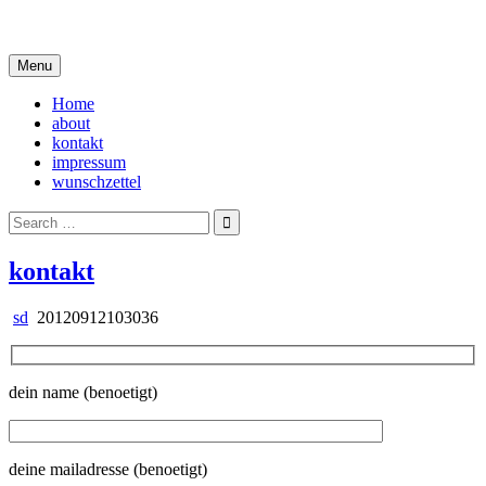
Skip
i live in my own little world, but it's ok… they know me here
to
content
Menu
Home
about
kontakt
impressum
wunschzettel
Search
for:
kontakt
sd
20120912103036
dein name (benoetigt)
deine mailadresse (benoetigt)