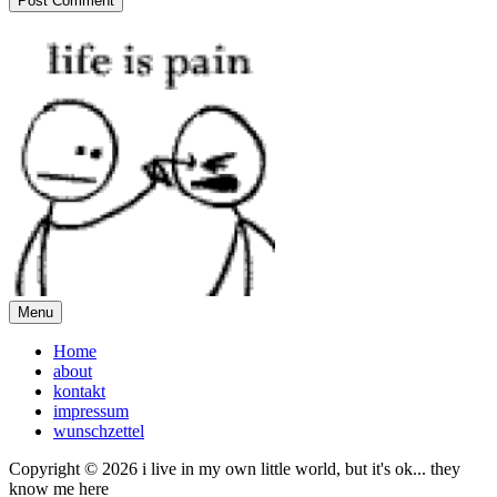
Menu
Home
about
kontakt
impressum
wunschzettel
Copyright © 2026 i live in my own little world, but it's ok... they
know me here