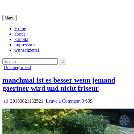
Skip
i live in my own little world, but it's ok… they know me here
to
content
Menu
Home
about
kontakt
impressum
wunschzettel
Search
for:
Posted
Uncategorized
in
manchmal ist es besser wenn jemand
gaertner wird und nicht friseur
on
sd
20100821132521
Leave a Comment
0
639
manchmal
ist
es
besser
wenn
jemand