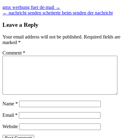
Post
gmx werbung fuer de-mail →
← nachricht senden scheiterte beim senden der nachricht
navigation
Leave a Reply
Your email address will not be published.
Required fields are
marked
*
Comment
*
Name
*
Email
*
Website