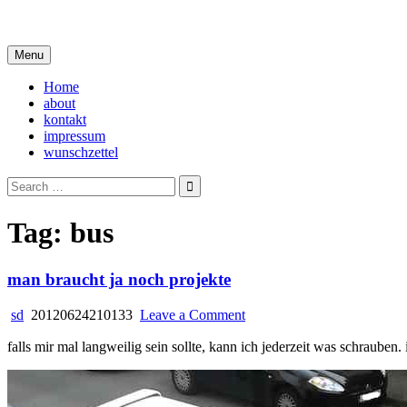
Skip
i live in my own little world, but it's ok… they know me here
to
content
Menu
Home
about
kontakt
impressum
wunschzettel
Search
for:
Tag:
bus
man braucht ja noch projekte
on
sd
20120624210133
Leave a Comment
man
falls mir mal langweilig sein sollte, kann ich jederzeit was schrauben.
braucht
ja
noch
projekte