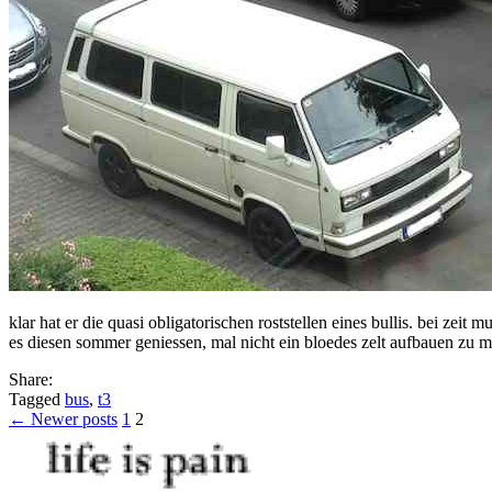
klar hat er die quasi obligatorischen roststellen eines bullis. bei zei
es diesen sommer geniessen, mal nicht ein bloedes zelt aufbauen zu 
Share:
Tagged
bus
,
t3
Posts
← Newer posts
1
2
pagination