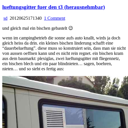
lueftungsgitter fuer den t3 (herausnehmbar)
on
sd
20120625171340
1 Comment
lueftungsgitter
und gleich mal ein bischen gebastelt 😉
fuer
den
wenn im campingbetrieb die sonne aufs auto knallt, wirds ja doch
t3
gleich heiss da drin. ein kleines bischen linderung schafft eine
(herausnehmbar)
“dauerbelueftung”. diese muss so konstruiert sein, dass man sie nicht
von aussen oeffnen kann und es nicht rein regnet. ein bischen kram
aus dem baumarkt: plexiglas, zwei lueftungsgitter mit fliegennetz,
ein bischen blech und ein paar blindnieten… sagen, boehren,
nieten… und so sieht es fertig aus: