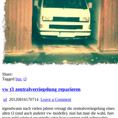
Share:
Tagged
bus
,
t3
vw t3 zentralverriegelung reparieren
on
sd
20120816170714
Leave a Comment
vw
irgendwann nach vielen jahren versagt die zentralverriegelung eines
t3
alten t3 (und auch anderer vw modelle). nun hat man die wahl, fuer
zentralverriegelung
teuer geld original ersatzteile oder fuer weniger geld gebrauchte