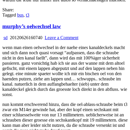
Share:
Tagged
bus
,
t3
murphy’s oelwechsel law
on
sd
20120626160740
Leave a Comment
murphy’s
wenn man einen oelwechsel in der naehe eines kanaldeckels macht
oelwechsel
und sich dann noch quasi vorsagt “aufpassen, dass die schraube
law
nicht in den kanal faellt”, dann wird das mit 100%iger sicherheit
passieren. ganz vorsichtig hab ich sie aus der wanne mit dem altoel
gefischt, mit einem lappen abgeputzt und auf den lappen neben hin
gelegt. eine minute spaeter wollte ich mir ein bischen oel von den
haenden putzen, ziehe am lappen und… schwupps.. schraube im
kanal. natuerlich in dem auffangbehaelter (sieb) unter dem
kanaldeckel gleich durch das groesste loch direkt in den abfluss. wie
sonst.
nun kommt erschwerend hinzu, dass die oel-ablass-schraube beim t3
zwar ein M14er gewinde hat, aber der kopf einen sechskant mit
einer schluesselweite von nur 13 millimetern. ueblicherweise ist an
schrauben dieser groesse ein sechskantkopf mit 19 millimetern. diese
kann man aber leider nicht nutzen, da die schraube versenkt ist und