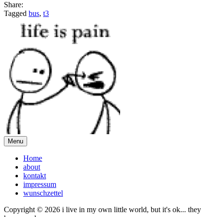
Share:
Tagged
bus
,
t3
Menu
Home
about
kontakt
impressum
wunschzettel
Copyright © 2026 i live in my own little world, but it's ok... they