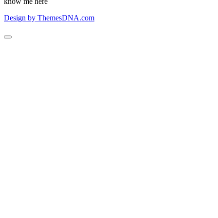
know me here
Design by ThemesDNA.com
Scroll
to
Top