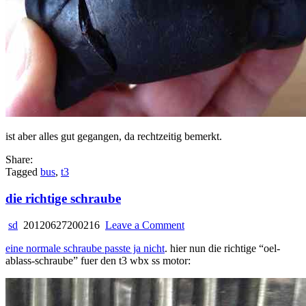
ist aber alles gut gegangen, da rechtzeitig bemerkt.
Share:
Tagged
bus
,
t3
die richtige schraube
on
sd
20120627200216
Leave a Comment
die
eine normale schraube passte ja nicht
. hier nun die richtige “oel-
richtige
ablass-schraube” fuer den t3 wbx ss motor:
schraube