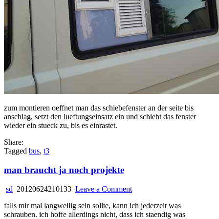
zum montieren oeffnet man das schiebefenster an der seite bis
anschlag, setzt den lueftungseinsatz ein und schiebt das fenster
wieder ein stueck zu, bis es einrastet.
Share:
Tagged
bus
,
t3
man braucht ja noch projekte
on
sd
20120624210133
Leave a Comment
man
falls mir mal langweilig sein sollte, kann ich jederzeit was
braucht
schrauben. ich hoffe allerdings nicht, dass ich staendig was
ja