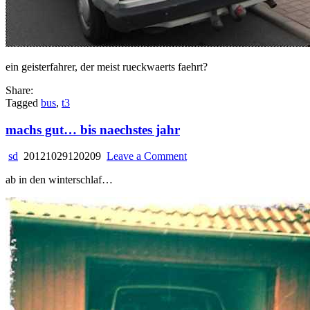
ein geisterfahrer, der meist rueckwaerts faehrt?
Share:
Tagged
bus
,
t3
machs gut… bis naechstes jahr
on
sd
20121029120209
Leave a Comment
machs
ab in den winterschlaf…
gut…
bis
naechstes
jahr