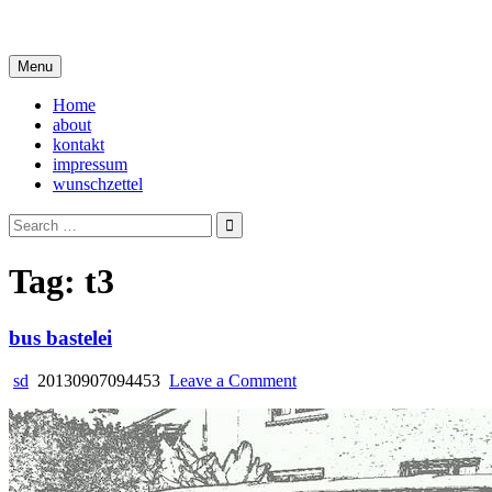
Skip
i live in my own little world, but it's ok… they know me here
to
content
Menu
Home
about
kontakt
impressum
wunschzettel
Search
for:
Tag:
t3
bus bastelei
on
sd
20130907094453
Leave a Comment
bus
bastelei