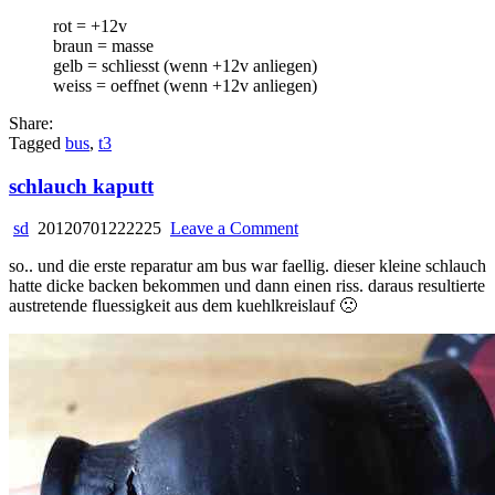
rot = +12v
braun = masse
gelb = schliesst (wenn +12v anliegen)
weiss = oeffnet (wenn +12v anliegen)
Share:
Tagged
bus
,
t3
schlauch kaputt
on
sd
20120701222225
Leave a Comment
schlauch
so.. und die erste reparatur am bus war faellig. dieser kleine schlauch
kaputt
hatte dicke backen bekommen und dann einen riss. daraus resultierte
austretende fluessigkeit aus dem kuehlkreislauf 🙁