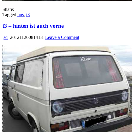
Share:
Tagged
bus
,
t3
t3 – hinten ist auch vorne
on
sd
20121126081418
Leave a Comment
t3
–
hinten
ist
auch
vorne