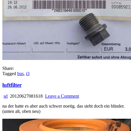
Share:
Tagged
bus
,
t3
luftfilter
on
sd
20120627081618
Leave a Comment
luftfilter
na der hatte es aber auch schwer noetig. das sieht doch ein blinder.
(unten alt, oben neu)