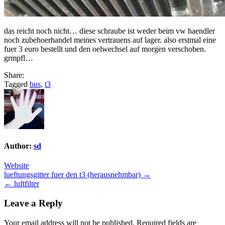
das reicht noch nicht… diese schraube ist weder beim vw haendler
noch zubehoerhandel meines vertrauens auf lager. also erstmal eine
fuer 3 euro bestellt und den oelwechsel auf morgen verschoben.
grmpfl…
Share:
Tagged
bus
,
t3
Author:
sd
Website
Post
lueftungsgitter fuer den t3 (herausnehmbar) →
← luftfilter
navigation
Leave a Reply
Your email address will not be published.
Required fields are