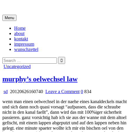
Skip
i live in my own little world, but it's ok… they know me here
to
content
Menu
Home
about
kontakt
impressum
wunschzettel
Search
for:
Posted
Uncategorized
in
murphy’s oelwechsel law
on
sd
20120626160740
Leave a Comment
0
834
murphy’s
wenn man einen oelwechsel in der naehe eines kanaldeckels macht
oelwechsel
und sich dann noch quasi vorsagt “aufpassen, dass die schraube
law
nicht in den kanal faellt”, dann wird das mit 100%iger sicherheit
passieren. ganz vorsichtig hab ich sie aus der wanne mit dem altoel
gefischt, mit einem lappen abgeputzt und auf den lappen neben hin
gelegt. eine minute spaeter wollte ich mir ein bischen oel von den