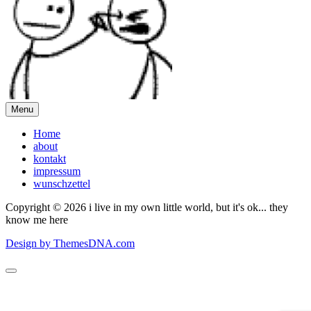
Menu
Home
about
kontakt
impressum
wunschzettel
Copyright © 2026 i live in my own little world, but it's ok... they
know me here
Design by ThemesDNA.com
Scroll
to
Top