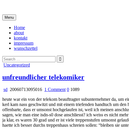
Skip
i live in my own little world, but it's ok… they know me here
to
content
Menu
Home
about
kontakt
impressum
wunschzettel
Search
for:
Posted
Uncategorized
in
unfreundlicher telekomiker
on
sd
20060713095016
1 Comment
0
1089
unfreundlicher
heute war ein von der telekom beauftragter subunternehmer da, um ein
telekomiker
kerl kam nass geschwitzt und mit einem triefenden handtuch um den h
offenbarte, dass er umsonst hochgelaufen ist, weil ich meinen anschlus
sagen, wie man eine isdn-s0 dose anschliesst? ich weiss es nicht m
ja klar, es waren 30 grad und er ist viele treppenstufen umsonst gela
haette ich besser durchs treppenhaus schreien sollen: “bleiben sie unt