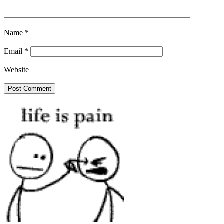
Name
*
Email
*
Website