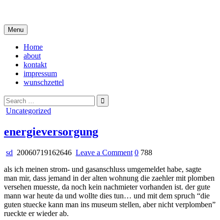
Skip
i live in my own little world, but it's ok… they know me here
to
content
Menu
Home
about
kontakt
impressum
wunschzettel
Search
for:
Posted
Uncategorized
in
energieversorgung
on
sd
20060719162646
Leave a Comment
0
788
energieversorgung
als ich meinen strom- und gasanschluss umgemeldet habe, sagte
man mir, dass jemand in der alten wohnung die zaehler mit plomben
versehen muesste, da noch kein nachmieter vorhanden ist. der gute
mann war heute da und wollte dies tun… und mit dem spruch “die
guten stuecke kann man ins museum stellen, aber nicht verplomben”
rueckte er wieder ab.