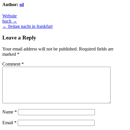
Author:
sd
Website
Post
huch →
← freitag nacht in frankfurt
navigation
Leave a Reply
Your email address will not be published.
Required fields are
marked
*
Comment
*
Name
*
Email
*