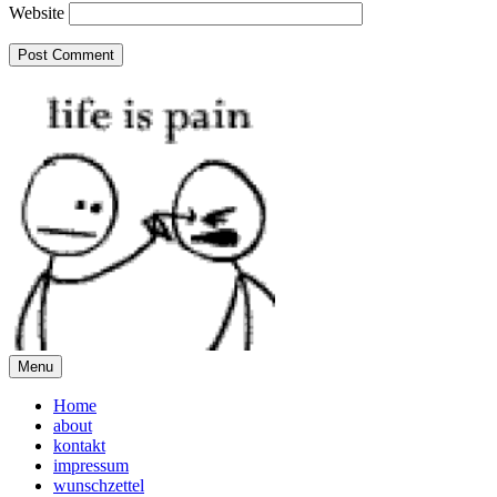
Website
Menu
Home
about
kontakt
impressum
wunschzettel