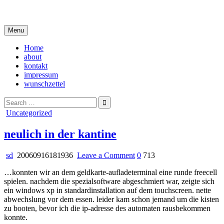
Skip
i live in my own little world, but it's ok… they know me here
to
content
Menu
Home
about
kontakt
impressum
wunschzettel
Search
for:
Posted
Uncategorized
in
neulich in der kantine
on
sd
20060916181936
Leave a Comment
0
713
neulich
…konnten wir an dem geldkarte-aufladeterminal eine runde freecell
in
spielen. nachdem die spezialsoftware abgeschmiert war, zeigte sich
der
ein windows xp in standardinstallation auf dem touchscreen. nette
kantine
abwechslung vor dem essen. leider kam schon jemand um die kisten
zu booten, bevor ich die ip-adresse des automaten rausbekommen
konnte.