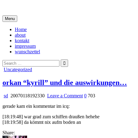
Skip
i live in my own little world, but it's ok… they know me here
to
content
Menu
Home
about
kontakt
impressum
wunschzettel
Search
for:
Posted
Uncategorized
in
orkan “kyrill” und die auswirkungen…
on
sd
20070118192330
Leave a Comment
0
703
orkan
gerade kam ein kommentar im icq:
“kyrill”
und
[18:19:48]
war grad zum schiffen draußen hehehe
die
[18:19:58]
da kömmt nix aufm boden an
auswirkungen…
Share: