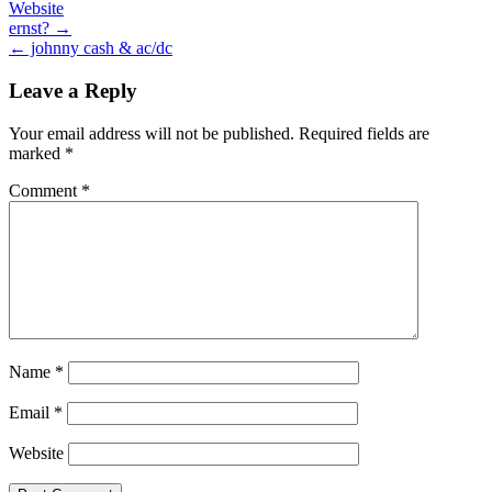
Website
Post
ernst? →
← johnny cash & ac/dc
navigation
Leave a Reply
Your email address will not be published.
Required fields are
marked
*
Comment
*
Name
*
Email
*
Website