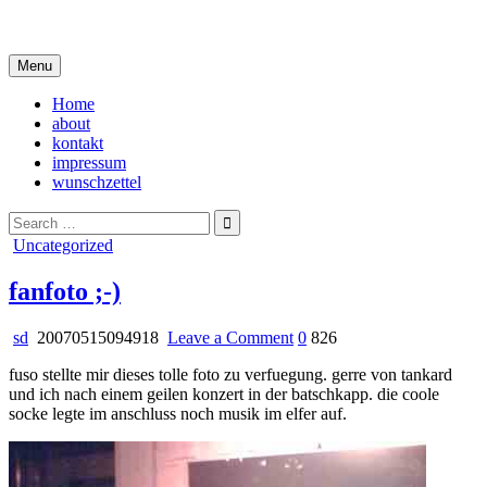
Skip
i live in my own little world, but it's ok… they know me here
to
content
Menu
Home
about
kontakt
impressum
wunschzettel
Search
for:
Posted
Uncategorized
in
fanfoto ;-)
on
sd
20070515094918
Leave a Comment
0
826
fanfoto
fuso stellte mir dieses tolle foto zu verfuegung. gerre von tankard
;-)
und ich nach einem geilen konzert in der batschkapp. die coole
socke legte im anschluss noch musik im elfer auf.