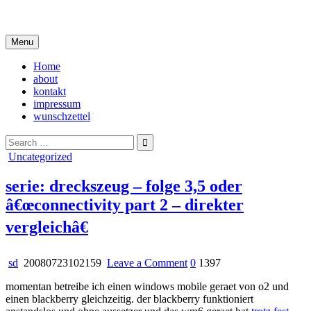
Skip
i live in my own little world, but it's ok… they know me here
to
content
Menu
Home
about
kontakt
impressum
wunschzettel
Search
for:
Posted
Uncategorized
in
serie: dreckszeug – folge 3,5 oder
â€œconnectivity part 2 – direkter
vergleichâ€
on
sd
20080723102159
Leave a Comment
0
1397
serie:
momentan betreibe ich einen windows mobile geraet von o2 und
dreckszeug
einen blackberry gleichzeitig. der blackberry funktioniert
–