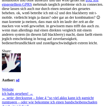
anstandslos und ohne aussetzer und das wm6 geraet hat
trotz fest
folge
eingestelltem GPRS
mehrmals taeglich probleme sich zu connecten.
3,5
diese lassen sich auch nur durch einen neustart des geraetes
oder
beheben. ok, wm6 betreibe ich mit o2 und den blackberry mit t-
â€œconnectivity
mobile. vielleicht leigts ja daran? oder gar an der kombination? 😉
part
man koennte ja meinen, dass man sich im laufe der zeit an die
2
macken von wm6 gewoehnt. in gewissem mass trifft das auch zu.
–
wenn man allerdings mal einen direkten vergleich mit einem
direkter
anderen system (in diesem fall blackberry) macht, dann faellt einem
vergleichâ€
jeglich entscheidung in bezug auf zuverlaessigkeit,
bedienerfreundlichkeit und zustellgeschwindigkeit extrem leicht.
Share:
Author:
sd
Website
Post
ich habs gesehen! →
← serie: dreckszeug – folge 4 “so viel akku kann ich garnicht
navigation
rumtragen – oder wie bekomme ich einen bandscheibenschaden