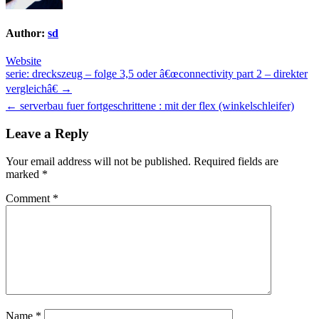
Author:
sd
Website
Post
serie: dreckszeug – folge 3,5 oder â€œconnectivity part 2 – direkter
vergleichâ€ →
navigation
← serverbau fuer fortgeschrittene : mit der flex (winkelschleifer)
Leave a Reply
Your email address will not be published.
Required fields are
marked
*
Comment
*
Name
*