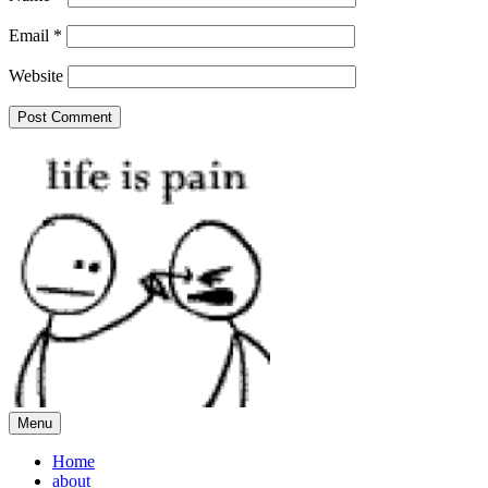
Email
*
Website
Menu
Home
about