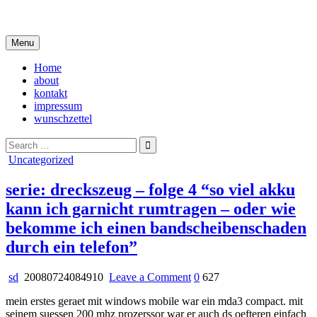
Skip
i live in my own little world, but it's ok… they know me here
to
content
Menu
Home
about
kontakt
impressum
wunschzettel
Search
for:
Posted
Uncategorized
in
serie: dreckszeug – folge 4 “so viel akku
kann ich garnicht rumtragen – oder wie
bekomme ich einen bandscheibenschaden
durch ein telefon”
on
sd
20080724084910
Leave a Comment
0
627
serie:
mein erstes geraet mit windows mobile war ein mda3 compact. mit
dreckszeug
seinem suessen 200 mhz prozerssor war er auch ds oefteren einfach
–