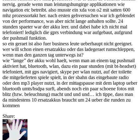
nervig. gerade wenn man leistungshungirge applikationen wie
folge
navigation etc betreibt. also musste ein xda von o2 mit satten 600
4
mhz prozessortakt her. nach ersten gehversuchen war ich geblendet
“so
von der performance, was aber nicht lange anhalten sollte. 24
viel
stunden spaeter war der akku leer. und dabei habe ich nicht mal
akku
telefoniert! lediglich die gprs verbindung war aufgebaut, aufgrund
kann
der pushmail funktion.
ich
so ein geraet ist also fuer business leute ueberhaupt nicht geeignet.
garnicht
wer will schon einen ersatzakku oder das ladegeraet rumschleppen,
rumtragen
wenn man den ganzen tag unterwegs ist?
–
wie “lange” der akku wohl haelt, wenn man an einem tag pushmail
oder
aktiviert hat, bluetooth, wlan, dazu ein paar stunden (mit bt-headset)
wie
telefoniert, mit gps navigiert, skype per wlan nutzt, auf der toilette
bekomme
die mitgelieferten spiele spielt, in der sbahn das eingebaute radio
ich
oder den mp3 player nutzt, in der mittagspause mit dem laptop ueber
einen
bluetooth umts/hsdpa surft, abends noch ein paar schoene fotos mit
bandscheibenschaden
blitz (bzw. beleuchtung) macht und und und… ich tippe, dass man
durch
da mindestens 10 ersatzakkus braucht um 24 ueber die runden zu
ein
kommen
telefon”
Share: