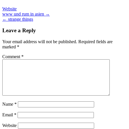
Website
Post
www und rum in asien →
← strange things
navigation
Leave a Reply
Your email address will not be published.
Required fields are
marked
*
Comment
*
Name
*
Email
*
Website