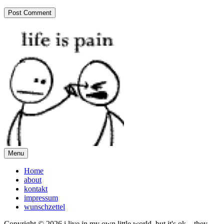
Menu
Home
about
kontakt
impressum
wunschzettel
Copyright © 2026 i live in my own little world, but it's ok... they