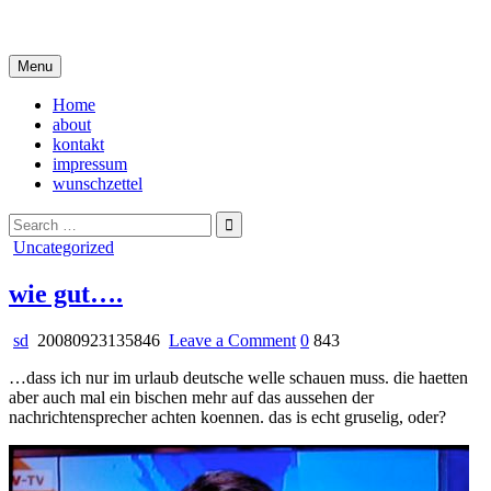
Skip
i live in my own little world, but it's ok… they know me here
to
content
Menu
Home
about
kontakt
impressum
wunschzettel
Search
for:
Posted
Uncategorized
in
wie gut….
on
sd
20080923135846
Leave a Comment
0
843
wie
…dass ich nur im urlaub deutsche welle schauen muss. die haetten
gut….
aber auch mal ein bischen mehr auf das aussehen der
nachrichtensprecher achten koennen. das is echt gruselig, oder?