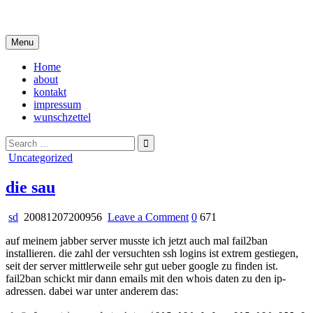
Skip
i live in my own little world, but it's ok… they know me here
to
content
Menu
Home
about
kontakt
impressum
wunschzettel
Search
for:
Posted
Uncategorized
in
die sau
on
sd
20081207200956
Leave a Comment
0
671
die
auf meinem jabber server musste ich jetzt auch mal fail2ban
sau
installieren. die zahl der versuchten ssh logins ist extrem gestiegen,
seit der server mittlerweile sehr gut ueber google zu finden ist.
fail2ban schickt mir dann emails mit den whois daten zu den ip-
adressen. dabei war unter anderem das: