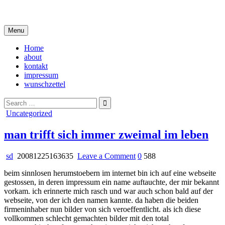
Skip
i live in my own little world, but it's ok… they know me here
to
content
Menu
Home
about
kontakt
impressum
wunschzettel
Search
for:
Posted
Uncategorized
in
man trifft sich immer zweimal im leben
on
sd
20081225163635
Leave a Comment
0
588
man
beim sinnlosen herumstoebern im internet bin ich auf eine webseite
trifft
gestossen, in deren impressum ein name auftauchte, der mir bekannt
sich
vorkam. ich erinnerte mich rasch und war auch schon bald auf der
immer
webseite, von der ich den namen kannte. da haben die beiden
zweimal
firmeninhaber nun bilder von sich veroeffentlicht. als ich diese
im
vollkommen schlecht gemachten bilder mit den total
leben