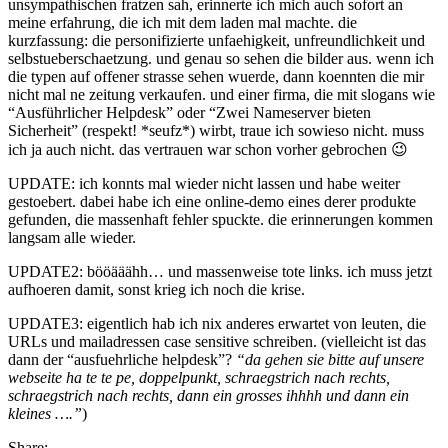
unsympathischen fratzen sah, erinnerte ich mich auch sofort an
meine erfahrung, die ich mit dem laden mal machte. die
kurzfassung: die personifizierte unfaehigkeit, unfreundlichkeit und
selbstueberschaetzung. und genau so sehen die bilder aus. wenn ich
die typen auf offener strasse sehen wuerde, dann koennten die mir
nicht mal ne zeitung verkaufen. und einer firma, die mit slogans wie
“Ausführlicher Helpdesk” oder “Zwei Nameserver bieten
Sicherheit” (respekt! *seufz*) wirbt, traue ich sowieso nicht. muss
ich ja auch nicht. das vertrauen war schon vorher gebrochen 😉
UPDATE: ich konnts mal wieder nicht lassen und habe weiter
gestoebert. dabei habe ich eine online-demo eines derer produkte
gefunden, die massenhaft fehler spuckte. die erinnerungen kommen
langsam alle wieder.
UPDATE2: bööääähh… und massenweise tote links. ich muss jetzt
aufhoeren damit, sonst krieg ich noch die krise.
UPDATE3: eigentlich hab ich nix anderes erwartet von leuten, die
URLs und mailadressen case sensitive schreiben. (vielleicht ist das
dann der “ausfuehrliche helpdesk”?
“da gehen sie bitte auf unsere
webseite ha te te pe, doppelpunkt, schraegstrich nach rechts,
schraegstrich nach rechts, dann ein grosses ihhhh und dann ein
kleines ….”
)
Share: