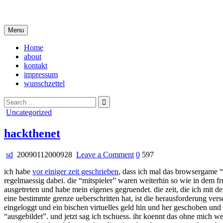
Skip
i live in my own little world, but it's ok… they know me here
to
content
Menu
Home
about
kontakt
impressum
wunschzettel
Search
for:
Posted
Uncategorized
in
hackthenet
on
sd
20090112000928
Leave a Comment
0
597
hackthenet
ich habe
vor einiger zeit geschrieben
, dass ich mal das browsergame “
regelmaessig dabei. die “mitspieler” waren weiterhin so wie in dem fr
ausgetreten und habe mein eigenes gegruendet. die zeit, die ich mit
eine bestimmte grenze ueberschritten hat, ist die herausforderung ve
eingeloggt und ein bischen virtuelles geld hin und her geschoben und a
“ausgebildet”. und jetzt sag ich tschuess. ihr koennt das ohne mich wei