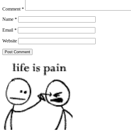
Comment
*
Name
*
Email
*
Website