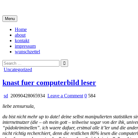
Skip
i live in my own little world, but it's ok… they know me here
to
content
Menu
Home
about
kontakt
impressum
wunschzettel
Search
for:
Posted
Uncategorized
in
knast fuer computerbild leser
on
sd
20090428065934
Leave a Comment
0
584
knast
liebe zensursula,
fuer
computerbild
du bist nicht mehr up to date! deine selbst manipulierten statistiken s
leser
internetnutzer (die – oh mein gott – teilweise sogar von der ihk, unive
“pädokriminellen”. ich waere dafuer, erstmal alle it’ler und die ande
nicht richtig recherchiert, denn die restlichen 80% lesen die computer