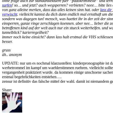
ohne frage auch zur standardlektuere fuer “pädokriminelle” und terr
surfen
! so… und jetzt? auch wegsperren? verbieten? neee… bitte lies
von ganz alleine merken, dass das alles keinen sinn hat. oder
lass dir
verwischt
. vielleicht kannst du dich dann endlich mal ernsthaft um d
sondern was dagegen tun! mensch, was haettet ihr in der zeit der sin
einsperren, ganze ringe zerschlagen koennen. aber nee… lieber die ze
betroffenen kind auf der welt auch nur ein stueck weiterhelfen. und 
tunnelblick? karierregeilheit?
immer noch keine einsicht? dann lass halt erstmal die VHS schliessen
besser.
gruss
äh.. anonym
UPDATE: nur um es nochmal klarzustellen: kinderpronographie ist das 
werbetrommel im kampf um waehlerstimmen ruehren. vielleicht sollten
vergangenheit praktiziert wurde. da kommen einige unschoene sachen 
erstmal begehrlichkeiten entstehen….
zensur ist definitiv das falsche mittel der wahl. damit ist niemandem g
Share: