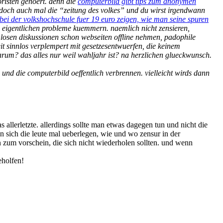
oristen gehoert. denn die
computerbild gibt tips zum anonymen
 doch auch mal die “zeitung des volkes” und du wirst irgendwann
 bei der volkshochschule fuer 19 euro zeigen, wie man seine spuren
ie eigentlichen probleme kuemmern. naemlich nicht zensieren,
nlosen diskussionen schon webseiten offline nehmen, padophile
it sinnlos verplempert mit gesetzesentwuerfen, die keinem
warum? das alles nur weil wahljahr ist? na herzlichen glueckwunsch.
 und die computerbild oeffentlich verbrennen. vielleicht wirds dann
allerletzte. allerdings sollte man etwas dagegen tun und nicht die
 sich die leute mal ueberlegen, wie und wo zensur in der
zum vorschein, die sich nicht wiederholen sollten. und wenn
eholfen!