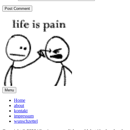
Menu
Home
about
kontakt
impressum
wunschzettel