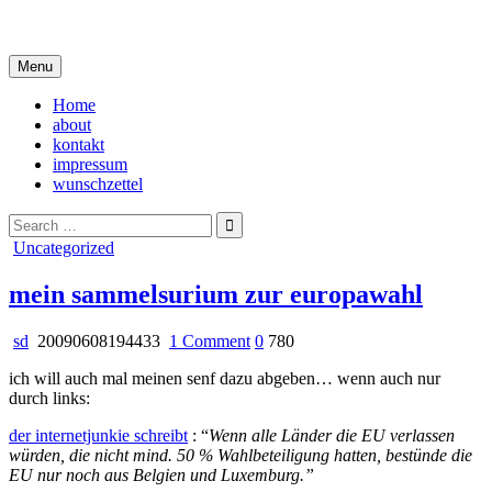
Skip
i live in my own little world, but it's ok… they know me here
to
content
Menu
Home
about
kontakt
impressum
wunschzettel
Search
for:
Posted
Uncategorized
in
mein sammelsurium zur europawahl
on
sd
20090608194433
1 Comment
0
780
mein
ich will auch mal meinen senf dazu abgeben… wenn auch nur
sammelsurium
durch links:
zur
europawahl
der internetjunkie schreibt
: “
Wenn alle Länder die EU verlassen
würden, die nicht mind. 50 % Wahlbeteiligung hatten, bestünde die
EU nur noch aus Belgien und Luxemburg.”