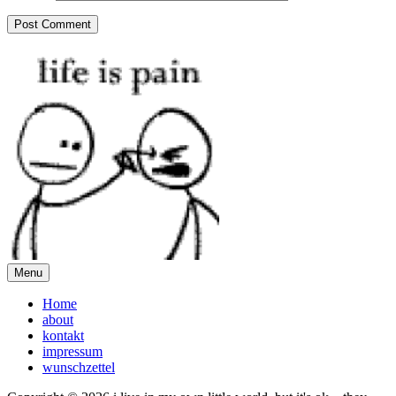
Menu
Home
about
kontakt
impressum
wunschzettel