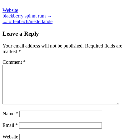
Website
Post
blackberry spinnt rum →
← offenbach/niederlande
navigation
Leave a Reply
Your email address will not be published.
Required fields are
marked
*
Comment
*
Name
*
Email
*
Website