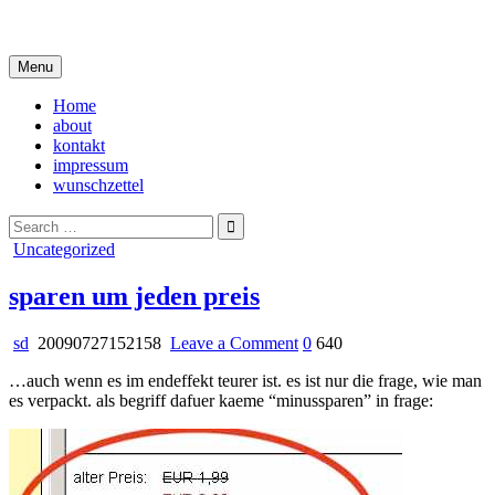
Skip
i live in my own little world, but it's ok… they know me here
to
content
Menu
Home
about
kontakt
impressum
wunschzettel
Search
for:
Posted
Uncategorized
in
sparen um jeden preis
on
sd
20090727152158
Leave a Comment
0
640
sparen
…auch wenn es im endeffekt teurer ist. es ist nur die frage, wie man
um
es verpackt. als begriff dafuer kaeme “minussparen” in frage:
jeden
preis