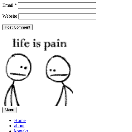
Email
*
Website
Menu
Home
about
kontakt