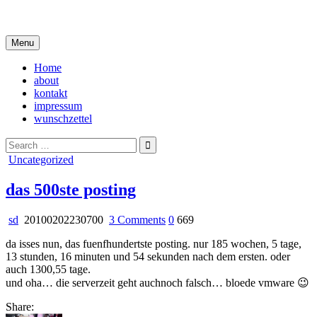
Skip
i live in my own little world, but it's ok… they know me here
to
content
Menu
Home
about
kontakt
impressum
wunschzettel
Search
for:
Posted
Uncategorized
in
das 500ste posting
on
sd
20100202230700
3 Comments
0
669
das
da isses nun, das fuenfhundertste posting. nur 185 wochen, 5 tage,
500ste
13 stunden, 16 minuten und 54 sekunden nach dem ersten. oder
posting
auch 1300,55 tage.
und oha… die serverzeit geht auchnoch falsch… bloede vmware 😉
Share: