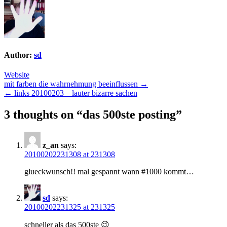
Author:
sd
Website
Post
mit farben die wahrnehmung beeinflussen →
← links 20100203 – lauter bizarre sachen
navigation
3 thoughts on “
das 500ste posting
”
z_an
says:
20100202231308 at 231308
glueckwunsch!! mal gespannt wann #1000 kommt…
sd
says:
20100202231325 at 231325
schneller als das 500ste 😉