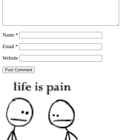
Name
*
Email
*
Website