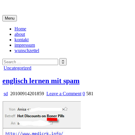
Skip
i live in my own little world, but it's ok… they know me here
to
content
Menu
Home
about
kontakt
impressum
wunschzettel
Search
for:
Posted
Uncategorized
in
englisch lernen mit spam
on
sd
20100914201859
Leave a Comment
0
581
englisch
lernen
mit
spam