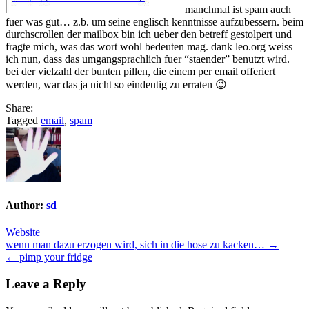
manchmal ist spam auch
fuer was gut… z.b. um seine englisch kenntnisse aufzubessern. beim
durchscrollen der mailbox bin ich ueber den betreff gestolpert und
fragte mich, was das wort wohl bedeuten mag. dank leo.org weiss
ich nun, dass das umgangsprachlich fuer “staender” benutzt wird.
bei der vielzahl der bunten pillen, die einem per email offeriert
werden, war das ja nicht so eindeutig zu erraten 😉
Share:
Tagged
email
,
spam
Author:
sd
Website
Post
wenn man dazu erzogen wird, sich in die hose zu kacken… →
← pimp your fridge
navigation
Leave a Reply