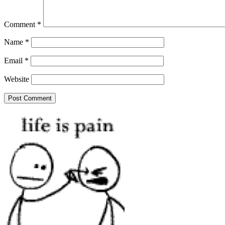
Comment
*
Name
*
Email
*
Website