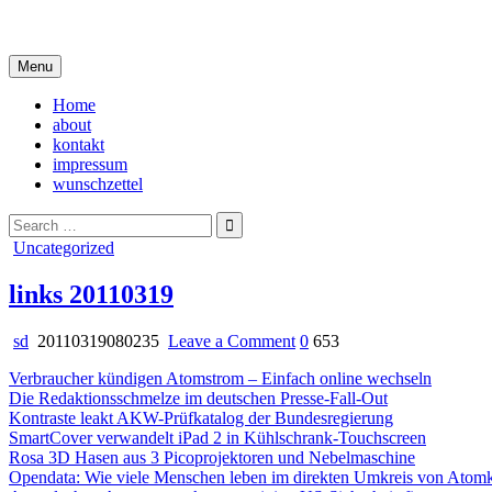
Skip
i live in my own little world, but it's ok… they know me here
to
content
Menu
Home
about
kontakt
impressum
wunschzettel
Search
for:
Posted
Uncategorized
in
links 20110319
on
sd
20110319080235
Leave a Comment
0
653
links
Verbraucher kündigen Atomstrom – Einfach online wechseln
20110319
Die Redaktionsschmelze im deutschen Presse-Fall-Out
Kontraste leakt AKW-Prüfkatalog der Bundesregierung
SmartCover verwandelt iPad 2 in Kühlschrank-Touchscreen
Rosa 3D Hasen aus 3 Picoprojektoren und Nebelmaschine
Opendata: Wie viele Menschen leben im direkten Umkreis von Atom