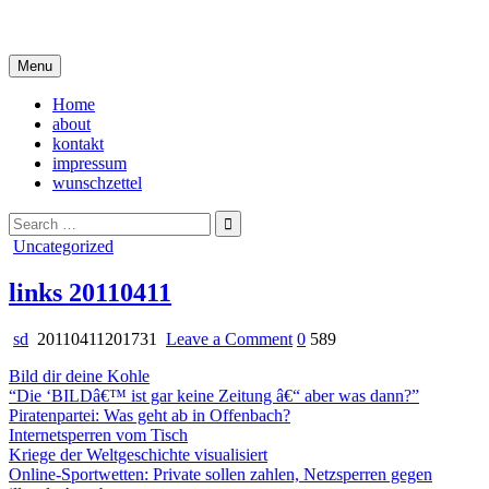
Skip
i live in my own little world, but it's ok… they know me here
to
content
Menu
Home
about
kontakt
impressum
wunschzettel
Search
for:
Posted
Uncategorized
in
links 20110411
on
sd
20110411201731
Leave a Comment
0
589
links
Bild dir deine Kohle
20110411
“Die ‘BILDâ€™ ist gar keine Zeitung â€“ aber was dann?”
Piratenpartei: Was geht ab in Offenbach?
Internetsperren vom Tisch
Kriege der Weltgeschichte visualisiert
Online-Sportwetten: Private sollen zahlen, Netzsperren gegen