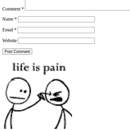
Comment
*
Name
*
Email
*
Website