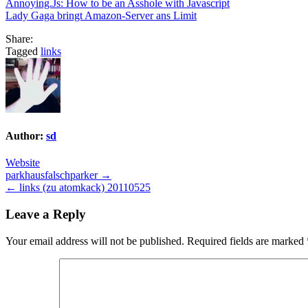
Annoying.Js: How to be an Asshole with Javascript
Lady Gaga bringt Amazon-Server ans Limit
Share:
Tagged
links
Author:
sd
Website
Post
parkhausfalschparker →
← links (zu atomkack) 20110525
navigation
Leave a Reply
Your email address will not be published.
Required fields are marked