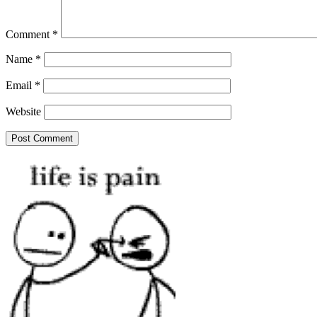
Comment
*
Name
*
Email
*
Website