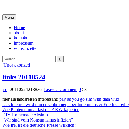
Skip
i live in my own little world, but it's ok… they know me here
to
content
Menu
Home
about
kontakt
impressum
wunschzettel
Search
for:
Posted
Uncategorized
in
links 20110524
on
sd
20110524213836
Leave a Comment
0
581
links
fuer auslandsreisen interessant:
pay as you go sim with data wiki
20110524
Das Internet wird immer schlimmer, aber Innenminister Friedrich eilt z
Wie Piraten einmal fast ein AKW kaperten
DIY Homemade Absinth
“Wir sind vom Konsumismus infiziert”
Wie frei ist die deutsche Presse wirklich?