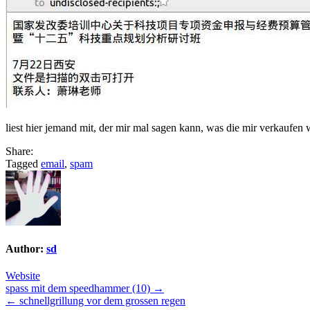
liest hier jemand mit, der mir mal sagen kann, was die mir verkaufen 
Share:
Tagged
email
,
spam
Author:
sd
Website
Post
spass mit dem speedhammer (10) →
← schnellgrillung vor dem grossen regen
navigation