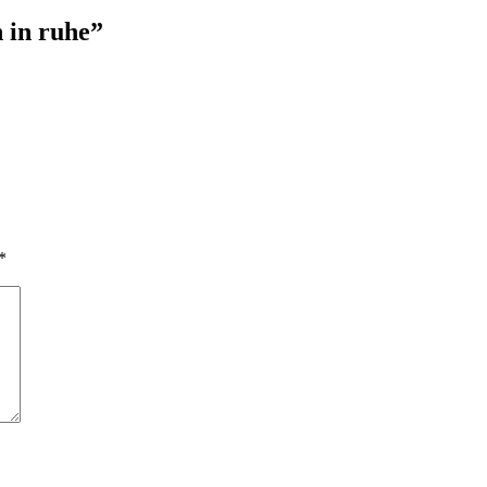
 in ruhe
”
*