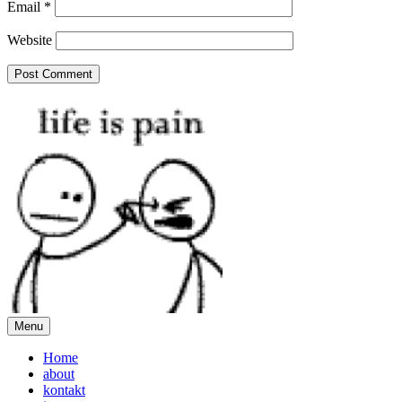
Email
*
Website
Menu
Home
about
kontakt