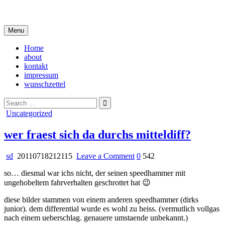
Skip
i live in my own little world, but it's ok… they know me here
to
content
Menu
Home
about
kontakt
impressum
wunschzettel
Search
for:
Posted
Uncategorized
in
wer fraest sich da durchs mitteldiff?
on
sd
20110718212115
Leave a Comment
0
542
wer
so… diesmal war ichs nicht, der seinen speedhammer mit
fraest
ungehobeltem fahrverhalten geschrottet hat 😉
sich
da
diese bilder stammen von einem anderen speedhammer (dirks
durchs
junior). dem differential wurde es wohl zu heiss. (vermutlich vollgas
mitteldiff?
nach einem ueberschlag. genauere umstaende unbekannt.)