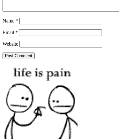
Name
*
Email
*
Website