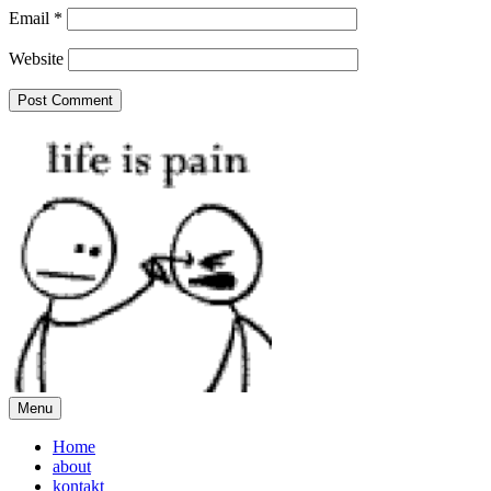
Email
*
Website
Menu
Home
about
kontakt