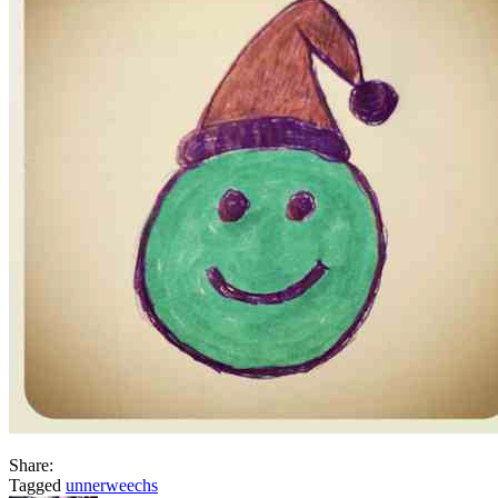
Share:
Tagged
unnerweechs