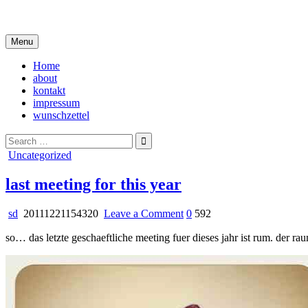
Skip
i live in my own little world, but it's ok… they know me here
to
content
Menu
Home
about
kontakt
impressum
wunschzettel
Search
for:
Posted
Uncategorized
in
last meeting for this year
on
sd
20111221154320
Leave a Comment
0
592
last
so… das letzte geschaeftliche meeting fuer dieses jahr ist rum. der r
meeting
for
this
year