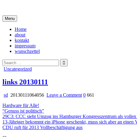
Skip
i live in my own little world, but it's ok… they know me here
to
content
Menu
Home
about
kontakt
impressum
wunschzettel
Search
for:
Posted
Uncategorized
in
links 20130111
on
sd
20130111064056
Leave a Comment
0
661
links
Hardware für Alle!
20130111
“Genuss ist politisch”
29C3: CCC sieht Umzug ins Hamburger Kongresszentrum als vollen 
13-Jähriger bekommt ein iPhone geschenkt, muss sich aber an einen V
CDU ruft für 2013 Vollbeschäftigung aus