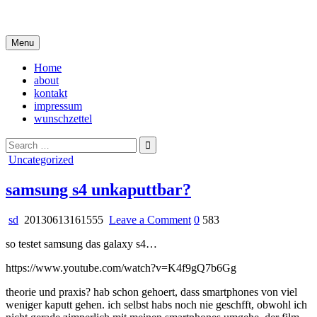
Skip
i live in my own little world, but it's ok… they know me here
to
content
Menu
Home
about
kontakt
impressum
wunschzettel
Search
for:
Posted
Uncategorized
in
samsung s4 unkaputtbar?
on
sd
20130613161555
Leave a Comment
0
583
samsung
so testet samsung das galaxy s4…
s4
unkaputtbar?
https://www.youtube.com/watch?v=K4f9gQ7b6Gg
theorie und praxis? hab schon gehoert, dass smartphones von viel
weniger kaputt gehen. ich selbst habs noch nie geschfft, obwohl ich