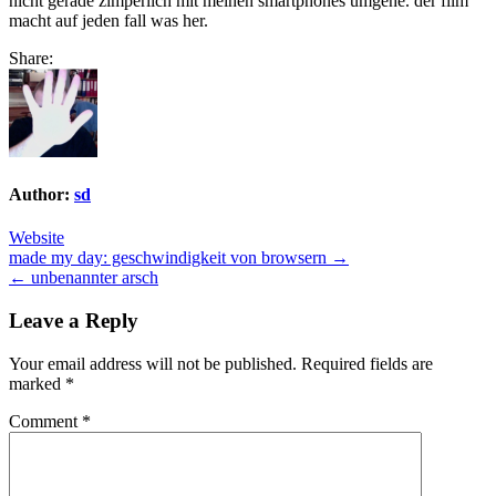
nicht gerade zimperlich mit meinen smartphones umgehe. der film
macht auf jeden fall was her.
Share:
Author:
sd
Website
Post
made my day: geschwindigkeit von browsern →
← unbenannter arsch
navigation
Leave a Reply
Your email address will not be published.
Required fields are
marked
*
Comment
*