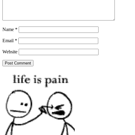
Name
*
Email
*
Website