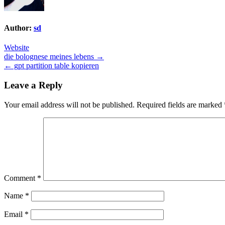
Author:
sd
Website
Post
die bolognese meines lebens →
← gpt partition table kopieren
navigation
Leave a Reply
Your email address will not be published.
Required fields are marked
Comment
*
Name
*
Email
*