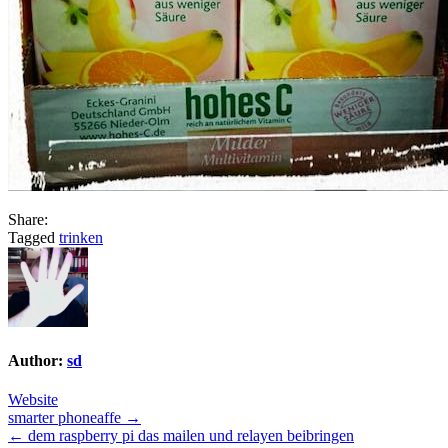
Share:
Tagged
trinken
Author:
sd
Website
Post
smarter phoneaffe →
← dem raspberry pi das mailen und relayen beibringen