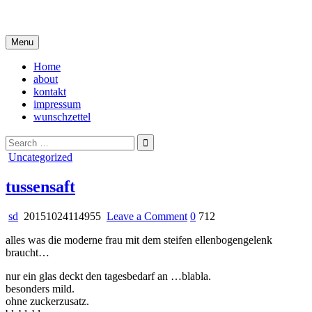
Skip
i live in my own little world, but it's ok… they know me here
to
content
Menu
Home
about
kontakt
impressum
wunschzettel
Search
for:
Posted
Uncategorized
in
tussensaft
on
sd
20151024114955
Leave a Comment
0
712
tussensaft
alles was die moderne frau mit dem steifen ellenbogengelenk
braucht…
nur ein glas deckt den tagesbedarf an …blabla.
besonders mild.
ohne zuckerzusatz.