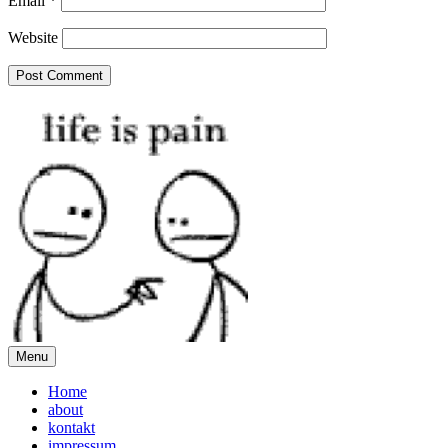
Email
*
Website
Menu
Home
about
kontakt
impressum