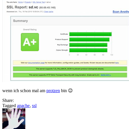
das
ssl
gedoense…
wenn ich schon mal am
protzen
bin 😉
Share:
Tagged
apache
,
ssl