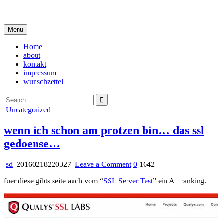
Skip
i live in my own little world, but it's ok… they know me here
to
content
Menu
Home
about
kontakt
impressum
wunschzettel
Search
for:
Posted
Uncategorized
in
wenn ich schon am protzen bin… das ssl
gedoense…
on
sd
20160218220327
Leave a Comment
0
1642
wenn
fuer diese gibts seite auch vom “
SSL Server Test
” ein A+ ranking.
ich
schon
am
protzen
bin…