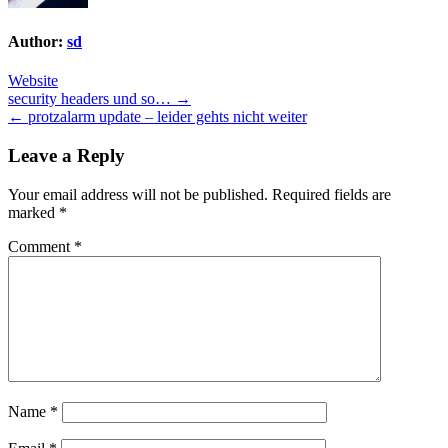
Author:
sd
Website
Post
security headers und so… →
← protzalarm update – leider gehts nicht weiter
navigation
Leave a Reply
Your email address will not be published.
Required fields are
marked
*
Comment
*
Name
*