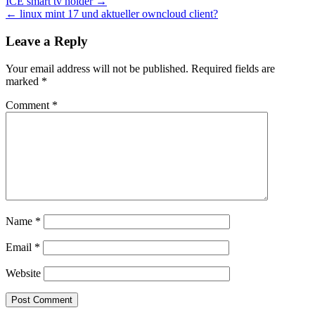
Post
ICE smart tv holder →
← linux mint 17 und aktueller owncloud client?
navigation
Leave a Reply
Your email address will not be published.
Required fields are
marked
*
Comment
*
Name
*
Email
*
Website