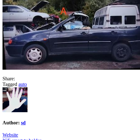
Share:
Tagged
auto
Author:
sd
Website