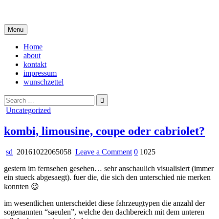
Skip
i live in my own little world, but it's ok… they know me here
to
content
Menu
Home
about
kontakt
impressum
wunschzettel
Search
for:
Posted
Uncategorized
in
kombi, limousine, coupe oder cabriolet?
on
sd
20161022065058
Leave a Comment
0
1025
kombi,
gestern im fernsehen gesehen… sehr anschaulich visualisiert (immer
limousine,
ein stueck abgesaegt). fuer die, die sich den unterschied nie merken
coupe
konnten 😉
oder
cabriolet?
im wesentlichen unterscheidet diese fahrzeugtypen die anzahl der
sogenannten “saeulen”, welche den dachbereich mit dem unteren