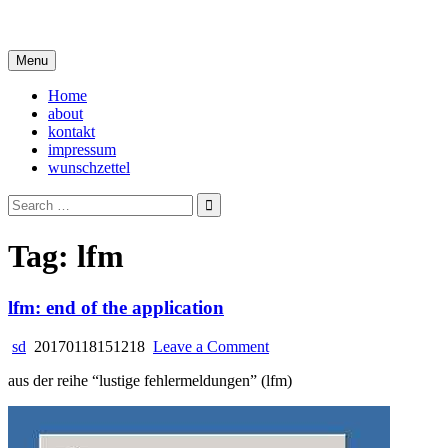
Skip
i live in my own little world, but it's ok… they know me here
to
content
Menu
Home
about
kontakt
impressum
wunschzettel
Search
for:
Tag:
lfm
lfm: end of the application
on
sd
20170118151218
Leave a Comment
lfm:
aus der reihe “lustige fehlermeldungen” (lfm)
end
of
the
application