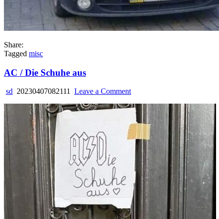
Share:
Tagged
misc
AC / Die Schuhe aus
on
sd
20230407082111
Leave a Comment
AC
/
Die
Schuhe
aus