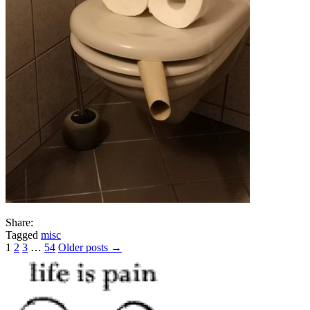
Share:
Tagged
misc
Posts
1
2
3
…
54
Older posts →
pagination