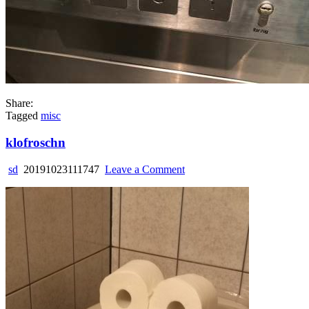
Share:
Tagged
misc
klofroschn
on
sd
20191023111747
Leave a Comment
klofroschn