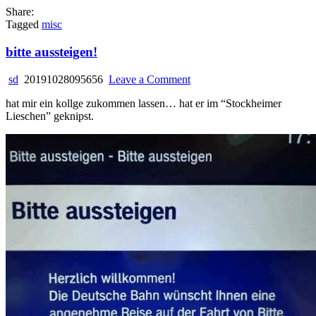
Share:
Tagged
misc
bitte aussteigen!
on
sd
20191028095656
Leave a Comment
bitte
hat mir ein kollge zukommen lassen… hat er im “Stockheimer
aussteigen!
Lieschen” geknipst.