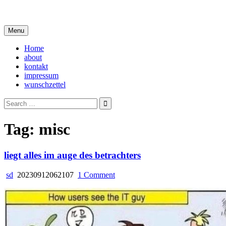
Skip
i live in my own little world, but it's ok… they know me here
to
content
Menu
Home
about
kontakt
impressum
wunschzettel
Search
for:
Tag:
misc
liegt alles im auge des betrachters
on
sd
20230912062107
1 Comment
liegt
alles
im
auge
des