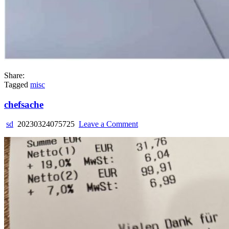
Share:
Tagged
misc
chefsache
on
sd
20230324075725
Leave a Comment
chefsache