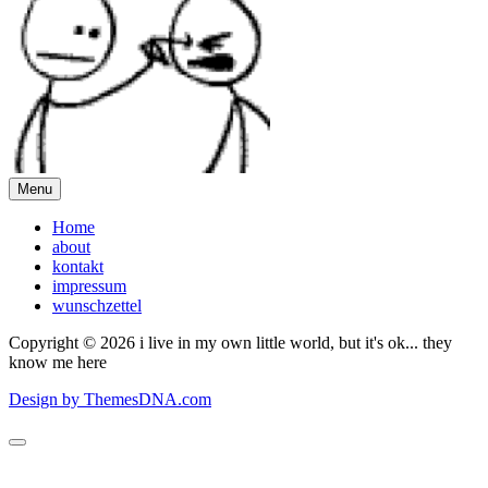
Menu
Home
about
kontakt
impressum
wunschzettel
Copyright © 2026 i live in my own little world, but it's ok... they
know me here
Design by ThemesDNA.com
Scroll
to
Top