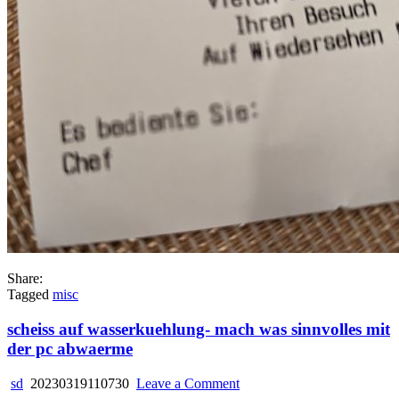
Share:
Tagged
misc
scheiss auf wasserkuehlung- mach was sinnvolles mit
der pc abwaerme
on
sd
20230319110730
Leave a Comment
scheiss