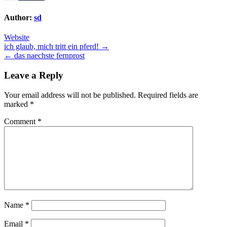
Author:
sd
Website
Post
ich glaub, mich tritt ein pferd! →
← das naechste fernprost
navigation
Leave a Reply
Your email address will not be published.
Required fields are
marked
*
Comment
*
Name
*
Email
*