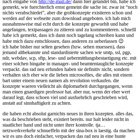
nach eingabe von
http://de-mail.de/
dann hier gelandet bin, habe ich
gemerkt, wie fuerchterlich ernst gemeint die sache ist. zwar ist “noch
nichts verabschiedet”, aber die grobkonzepte existieren schon und
werden auf der webseite zum download angeboten. ich hab mich
ausnahmsweise mal echt durch die konzepte gewuehlt und habe
angefangen, textpassagen zu zitieren und zu kommentieren. schnelll
habe ich gemerkt, dass ich dann noch tagelang schreiben kann und
habe mich dazu entschlossen, dass anderen zu ueberlassen 😉
ich habe bisher nur selten gesehen (bzw. sehen muessen), dass
jemand altbekannte und standardisierte sachen wie smtp, ssl, pgp,
ndr, webdav, scp, sftp, lese- und uebermittlungsbestaetigung etc. mit
einer solchen hingabe in manager- und beamtentaugliche konzepte
verpackt. das rad neu erfunden haben sie definitiv nicht, sondern
verhalten sich eher wie die lieben microsofties, die alles mit einem
bart unter einem neuen namen als revolution verkaufen. die
konzepte waeren vielleicht als diplomarbeit durchgegangen, wenn
man einen gnaedigen professor hat. aber nur, wenn der eher wert
darauf legt, dass schoen viel und ausfuehrlich geschrieben wird,
anstatt auf sinnhaftigkeit zu achten.
die haben echt absolut garnichts neues in ihren kozepten. alles das,
was da beschrieben steht, existiert bereits. nur halt leider nicht in
staatlicher hand und nicht unter ihrer kontrolle. tja…
netzwerkverkehr schnueffeln mit der sina-box is laestig. da machen
wir es uns doch einfacher, verpacken das rad neu in eine bunte