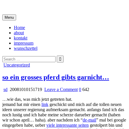
Skip
i live in my own little world, but it's ok… they know me here
to
content
Menu
Home
about
kontakt
impressum
wunschzettel
Search
for:
Posted
Uncategorized
in
so ein grosses pferd gibts garnicht…
on
sd
20081010151719
Leave a Comment
0
642
so
…wie das, was mich jetzt getreten hat.
ein
jemand hat mir einen
link
geschickt und mich auf die tollen neuen
grosses
ideen unserer regierung aufmerksam gemacht. anfangs fand ich das
pferd
noch lustig und ich habe meine scherze darueber gemacht (haben
gibts
wir schon april… haha). aber nachdem ich “
de-mail
” mal bei google
garnicht…
eingegeben habe, ueber
viele interessante seiten
gestolpert bin und