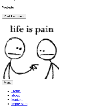
Website
Menu
Home
about
kontakt
impressum