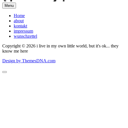
Menu
Home
about
kontakt
impressum
wunschzettel
Copyright © 2026 i live in my own little world, but it's ok... they
know me here
Design by ThemesDNA.com
Scroll
to
Top