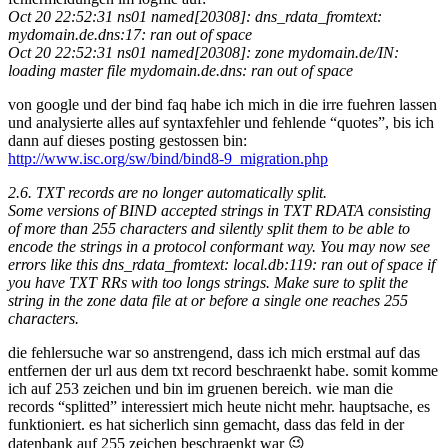
Oct 20 22:52:31 ns01 named[20308]: dns_rdata_fromtext:
mydomain.de.dns:17: ran out of space
Oct 20 22:52:31 ns01 named[20308]: zone mydomain.de/IN:
loading master file mydomain.de.dns: ran out of space
von google und der bind faq habe ich mich in die irre fuehren lassen
und analysierte alles auf syntaxfehler und fehlende “quotes”, bis ich
dann auf dieses posting gestossen bin:
http://www.isc.org/sw/bind/bind8-9_migration.php
2.6. TXT records are no longer automatically split.
Some versions of BIND accepted strings in TXT RDATA consisting
of more than 255 characters and silently split them to be able to
encode the strings in a protocol conformant way. You may now see
errors like this dns_rdata_fromtext: local.db:119: ran out of space if
you have TXT RRs with too longs strings. Make sure to split the
string in the zone data file at or before a single one reaches 255
characters.
die fehlersuche war so anstrengend, dass ich mich erstmal auf das
entfernen der url aus dem txt record beschraenkt habe. somit komme
ich auf 253 zeichen und bin im gruenen bereich. wie man die
records “splitted” interessiert mich heute nicht mehr. hauptsache, es
funktioniert. es hat sicherlich sinn gemacht, dass das feld in der
datenbank auf 255 zeichen beschraenkt war 😉