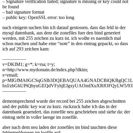
– Signature verification failed; signature is missing or key could not
be found
– bad signature format
– public key: OpenSSL error: too long
nach einigem suchen bin ich darauf gestossen, dass das feld in der
mysql datenbank, aus dem die zonefiles fuer den bind generiert
werden, mit 255 zeichen zu kurz ist. ich wollte es naemlich mal
schon machen und habe eine “note” in den eintrag gepackt, so dass
ich auf 293 zeichen kam:
—————
v=DKIM1; g=*; k=rsa; t=y;
n=http://www.mydomain.de/index.php?dkim;
s=email;
p=MIGfMA0GCSqGSIb3DQEBAQUAA4GNADCBiQKBgQC1L
hxI/zbGhUPtQhyuGEQdVFyhjEJgxyUAOmIXuXRfOFQyLW5/93
—————
dementsprechend wurde der record bei 255 zeichen abgeschnitten
und der public key war zu kurz. ruckzuck habe ich das in der
datenbank geaendert, das zonefile neu geschrieben und siehe da: der
eintrag steht in voller laenge im zonefile.
aber nach dem neu laden der zonefiles im bind tauchten diese
fehlermeldungen im logfile auf: