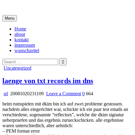
Skip
i live in my own little world, but it's ok… they know me here
to
content
Menu
Home
about
kontakt
impressum
wunschzettel
Search
for:
Posted
Uncategorized
in
laenge von txt records im dns
on
sd
20081020231109
Leave a Comment
0
664
laenge
beim rumspielen mit dkim bin ich auf zwei probleme gestossen.
von
nachdem alles eingerichtet war, schickte ich ein paar test emails an
txt
verschiedene, sogenannte “reflectors”, welche die dkim signatur
records
ueberpruefen und das ergebnis zurueckschicken. alle ergebnisse
im
waren unterschiedlich, aber aehnlich:
dns
– PEM format error