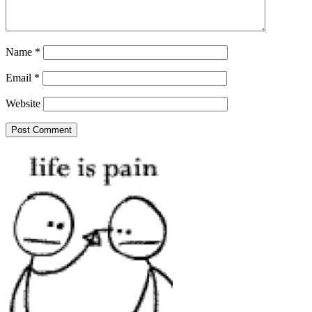
Name
*
Email
*
Website