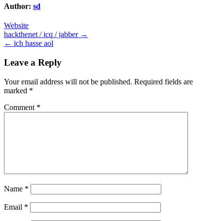
Author:
sd
Website
Post
hackthenet / icq / jabber →
← ich hasse aol
navigation
Leave a Reply
Your email address will not be published.
Required fields are
marked
*
Comment
*
Name
*
Email
*