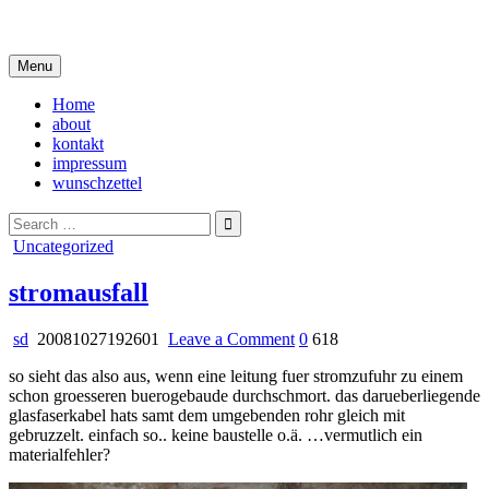
Skip
i live in my own little world, but it's ok… they know me here
to
content
Menu
Home
about
kontakt
impressum
wunschzettel
Search
for:
Posted
Uncategorized
in
stromausfall
on
sd
20081027192601
Leave a Comment
0
618
stromausfall
so sieht das also aus, wenn eine leitung fuer stromzufuhr zu einem
schon groesseren buerogebaude durchschmort. das darueberliegende
glasfaserkabel hats samt dem umgebenden rohr gleich mit
gebruzzelt. einfach so.. keine baustelle o.ä. …vermutlich ein
materialfehler?