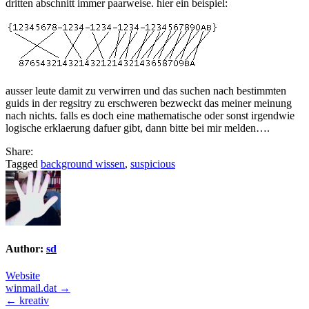
dritten abschnitt immer paarweise. hier ein beispiel:
ausser leute damit zu verwirren und das suchen nach bestimmten
guids in der regsitry zu erschweren bezweckt das meiner meinung
nach nichts. falls es doch eine mathematische oder sonst irgendwie
logische erklaerung dafuer gibt, dann bitte bei mir melden….
Share:
Tagged
background wissen
,
suspicious
Author:
sd
Website
Post
winmail.dat →
← kreativ