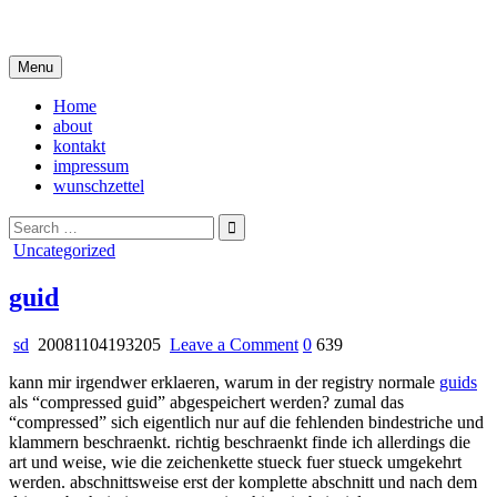
Skip
i live in my own little world, but it's ok… they know me here
to
content
Menu
Home
about
kontakt
impressum
wunschzettel
Search
for:
Posted
Uncategorized
in
guid
on
sd
20081104193205
Leave a Comment
0
639
guid
kann mir irgendwer erklaeren, warum in der registry normale
guids
als “compressed guid” abgespeichert werden? zumal das
“compressed” sich eigentlich nur auf die fehlenden bindestriche und
klammern beschraenkt. richtig beschraenkt finde ich allerdings die
art und weise, wie die zeichenkette stueck fuer stueck umgekehrt
werden. abschnittsweise erst der komplette abschnitt und nach dem