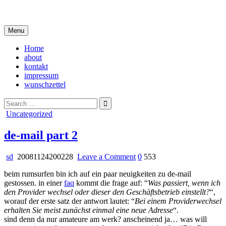
Skip
i live in my own little world, but it's ok… they know me here
to
content
Menu
Home
about
kontakt
impressum
wunschzettel
Search
for:
Posted
Uncategorized
in
de-mail part 2
on
sd
20081124200228
Leave a Comment
0
553
de-
beim rumsurfen bin ich auf ein paar neuigkeiten zu de-mail
mail
gestossen. in einer
faq
kommt die frage auf: “
Was passiert, wenn ich
part
den Provider wechsel oder dieser den Geschäftsbetrieb einstellt?
“,
2
worauf der erste satz der antwort lautet: “
Bei einem Providerwechsel
erhalten Sie meist zunächst einmal eine neue Adresse
“.
sind denn da nur amateure am werk? anscheinend ja… was will