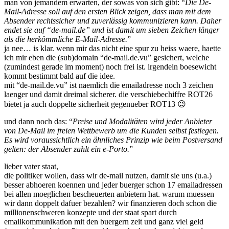
man von jemandem erwarten, der sowas von sich gibt: “
Die De-
Mail-Adresse soll auf den ersten Blick zeigen, dass man mit dem
Absender rechtssicher und zuverlässig kommunizieren kann. Daher
endet sie auf “de-mail.de” und ist damit um sieben Zeichen länger
als die herkömmliche E-Mail-Adresse.
”
ja nee… is klar. wenn mir das nicht eine spur zu heiss waere, haette
ich mir eben die (sub)domain “de-mail.de.vu” gesichert, welche
(zumindest gerade im moment) noch frei ist. irgendein boesewicht
kommt bestimmt bald auf die idee.
mit “de-mail.de.vu” ist naemlich die emailadresse noch 3 zeichen
laenger und damit dreimal sicherer. die verschiebechiffre ROT26
bietet ja auch doppelte sicherheit gegenueber ROT13 😉
und dann noch das: “
Preise und Modalitäten wird jeder Anbieter
von De-Mail im freien Wettbewerb um die Kunden selbst festlegen.
Es wird voraussichtlich ein ähnliches Prinzip wie beim Postversand
gelten: der Absender zahlt ein e-Porto.
”
lieber vater staat,
die politiker wollen, dass wir de-mail nutzen, damit sie uns (u.a.)
besser abhoeren koennen und jeder buerger schon 17 emailadressen
bei allen moeglichen bescheuerten anbietern hat. warum muessen
wir dann doppelt dafuer bezahlen? wir finanzieren doch schon die
millionenschweren konzepte und der staat spart durch
emailkommunikation mit den buergern zeit und ganz viel geld