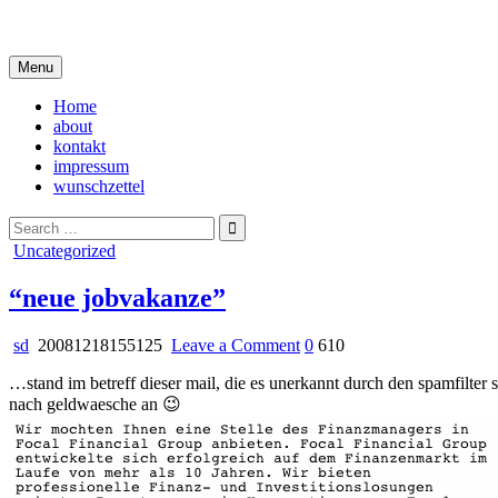
Skip
i live in my own little world, but it's ok… they know me here
to
content
Menu
Home
about
kontakt
impressum
wunschzettel
Search
for:
Posted
Uncategorized
in
“neue jobvakanze”
on
sd
20081218155125
Leave a Comment
0
610
“neue
…stand im betreff dieser mail, die es unerkannt durch den spamfilter s
jobvakanze”
nach geldwaesche an 😉