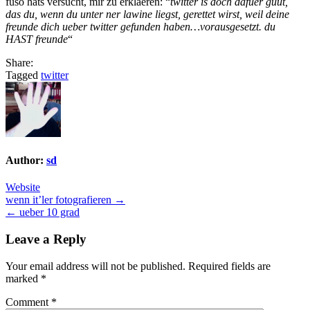
fuso hats versucht, mir zu erklaeren: “
twitter is doch dafuer guut,
das du, wenn du unter ner lawine liegst, gerettet wirst, weil deine
freunde dich ueber twitter gefunden haben…vorausgesetzt. du
HAST freunde
“
Share:
Tagged
twitter
Author:
sd
Website
Post
wenn it’ler fotografieren →
← ueber 10 grad
navigation
Leave a Reply
Your email address will not be published.
Required fields are
marked
*
Comment
*