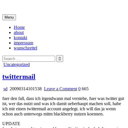
Skip
i live in my own little world, but it's ok… they know me here
to
content
Menu
Home
about
kontakt
impressum
wunschzettel
Search
for:
Posted
Uncategorized
in
twittermail
on
sd
20090314101538
Leave a Comment
0
665
twittermail
fuer den fall, dass ich irgendwann mal verstehe, fuer was twitter gut
ist, wer das nutzt und was ich damit ueberhaupt machen soll, habe
ich mir einen twittermail account angelegt. ich will das ja wenn
schon auch unterwegs mitm blackberry nutzen koennen.
UPDATE