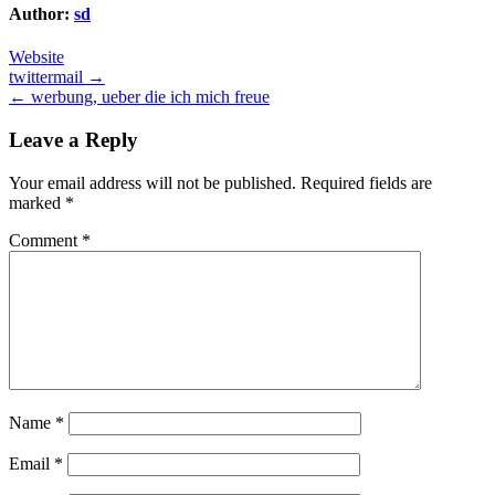
Author:
sd
Website
Post
twittermail →
← werbung, ueber die ich mich freue
navigation
Leave a Reply
Your email address will not be published.
Required fields are
marked
*
Comment
*
Name
*
Email
*