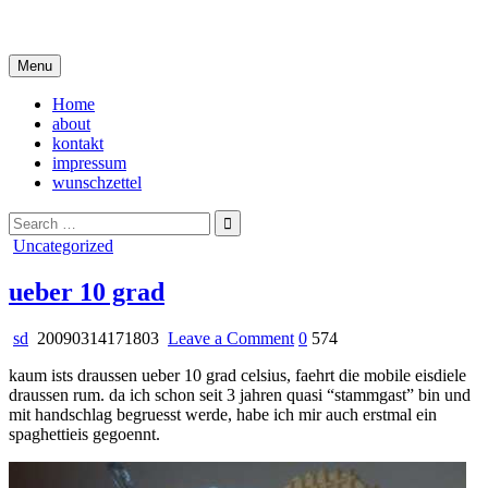
Skip
i live in my own little world, but it's ok… they know me here
to
content
Menu
Home
about
kontakt
impressum
wunschzettel
Search
for:
Posted
Uncategorized
in
ueber 10 grad
on
sd
20090314171803
Leave a Comment
0
574
ueber
kaum ists draussen ueber 10 grad celsius, faehrt die mobile eisdiele
10
draussen rum. da ich schon seit 3 jahren quasi “stammgast” bin und
grad
mit handschlag begruesst werde, habe ich mir auch erstmal ein
spaghettieis gegoennt.