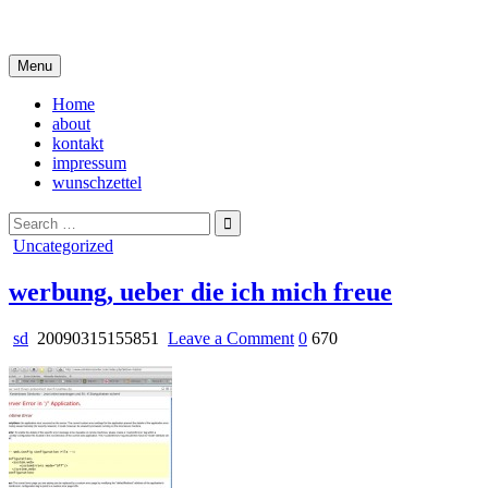
Skip
i live in my own little world, but it's ok… they know me here
to
content
Menu
Home
about
kontakt
impressum
wunschzettel
Search
for:
Posted
Uncategorized
in
werbung, ueber die ich mich freue
on
sd
20090315155851
Leave a Comment
0
670
werbung,
ueber
die
ich
mich
freue